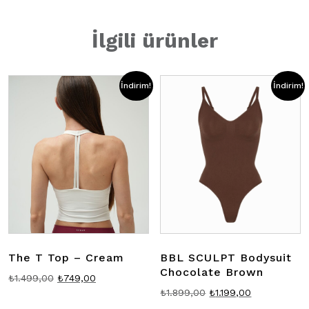
İlgili ürünler
İndirim!
İndirim!
The T Top – Cream
BBL SCULPT Bodysuit
Chocolate Brown
Orijinal
Şu
₺
1.499,00
₺
749,00
Orijinal
Şu
₺
1.899,00
₺
1.199,00
fiyat:
andaki
fiyat:
andaki