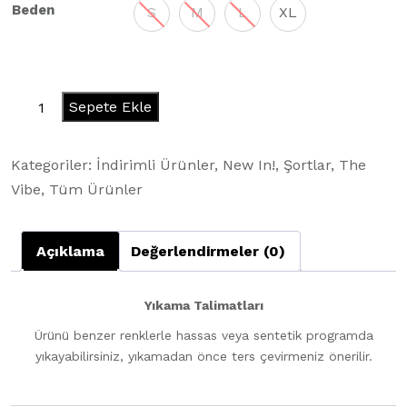
Beden
S
M
L
XL
Juicy
Sepete Ekle
Shorts
-
Kategoriler:
İndirimli Ürünler
,
New In!
,
Şortlar
,
The
Icy
Vibe
,
Tüm Ürünler
Blue
adet
Açıklama
Değerlendirmeler (0)
Yıkama Talimatları
Ürünü benzer renklerle hassas veya sentetik programda
yıkayabilirsiniz, yıkamadan önce ters çevirmeniz önerilir.