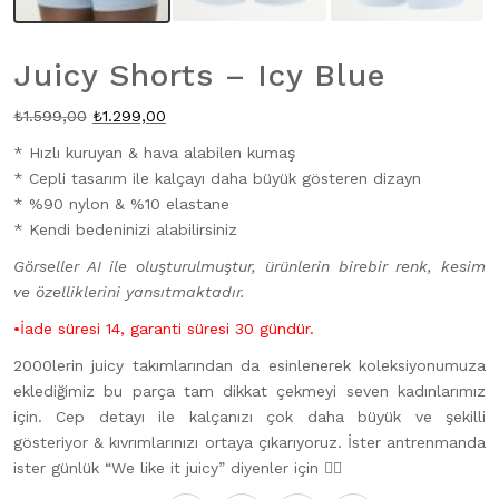
Juicy Shorts – Icy Blue
Orijinal
Şu
₺
1.599,00
₺
1.299,00
fiyat:
andaki
* Hızlı kuruyan & hava alabilen kumaş
₺1.599,00.
fiyat:
* Cepli tasarım ile kalçayı daha büyük gösteren dizayn
₺1.299,00.
* %90 nylon & %10 elastane
* Kendi bedeninizi alabilirsiniz
Görseller AI ile oluşturulmuştur, ürünlerin birebir renk, kesim
ve özelliklerini yansıtmaktadır.
•İade süresi 14, garanti süresi 30 gündür.
2000lerin juicy takımlarından da esinlenerek koleksiyonumuza
eklediğimiz bu parça tam dikkat çekmeyi seven kadınlarımız
için. Cep detayı ile kalçanızı çok daha büyük ve şekilli
gösteriyor & kıvrımlarınızı ortaya çıkarıyoruz. İster antrenmanda
ister günlük “We like it juicy” diyenler için 🙂‍↕️