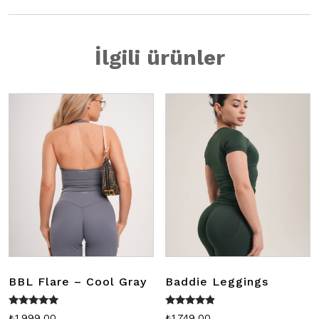
İlgili ürünler
BBL Flare – Cool Gray
Baddie Leggings
5 üzerinden
5
₺
1.999,00
₺
1.749,00