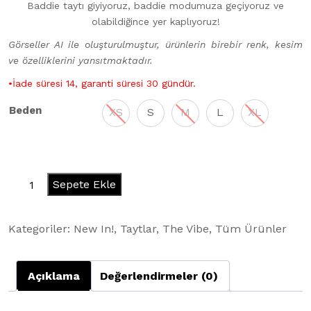
Baddie taytı giyiyoruz, baddie modumuza geçiyoruz ve
olabildiğince yer kaplıyoruz!
Görseller AI ile oluşturulmuştur, ürünlerin birebir renk, kesim
ve özelliklerini yansıtmaktadır.
•İade süresi 14, garanti süresi 30 gündür.
Beden
XS
S
M
L
XL
Baddie
Sepete Ekle
Leggings
-
Kategoriler:
New In!
,
Taytlar
,
The Vibe
,
Tüm Ürünler
Red
Flag
adet
Açıklama
Değerlendirmeler (0)