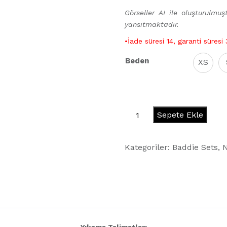
Görseller AI ile oluşturulmuşt
yansıtmaktadır.
•İade süresi 14, garanti süresi
Beden
XS
Baddie
Sepete Ekle
Short
-
Kategoriler:
Baddie Sets
,
N
Icy
Blue
adet
Yıkama Talimatları