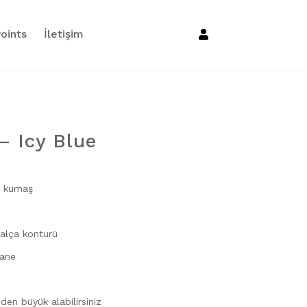
oints
İletişim
– Icy Blue
en kumaş
alça konturü
tane
den büyük alabilirsiniz