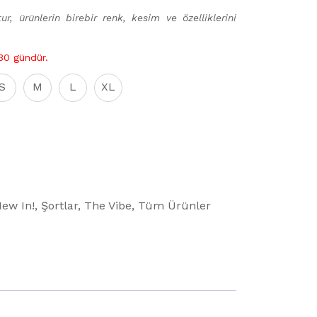
ur, ürünlerin birebir renk, kesim ve özelliklerini
 30 gündür.
S
M
L
XL
ew In!
,
Şortlar
,
The Vibe
,
Tüm Ürünler