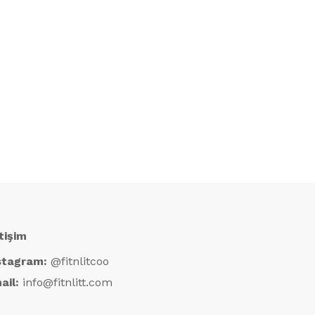
etişim
stagram:
@fitnlitcoo
ail:
info@fitnlitt.com