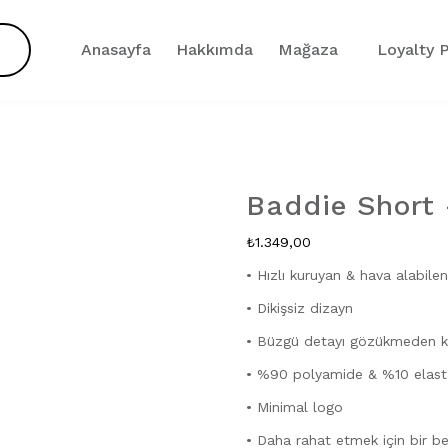
Anasayfa
Hakkımda
Mağaza
Loyalty P
Baddie Short 
Zoom
₺
1.349,00
• Hızlı kuruyan & hava alabil
• Dikişsiz dizayn
• Büzgü detayı gözükmeden k
• %90 polyamide & %10 elas
• Minimal logo
• Daha rahat etmek için bir be