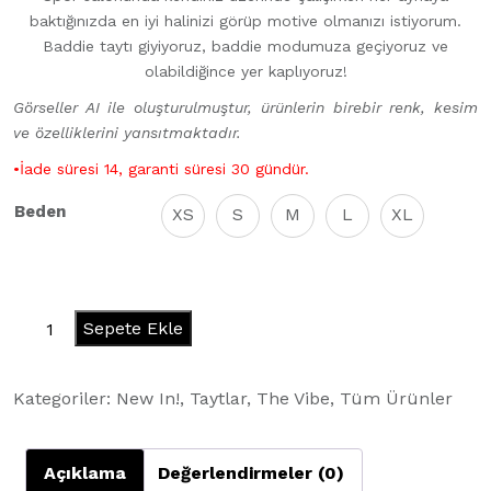
baktığınızda en iyi halinizi görüp motive olmanızı istiyorum.
Baddie taytı giyiyoruz, baddie modumuza geçiyoruz ve
olabildiğince yer kaplıyoruz!
Görseller AI ile oluşturulmuştur, ürünlerin birebir renk, kesim
ve özelliklerini yansıtmaktadır.
•İade süresi 14, garanti süresi 30 gündür.
Beden
XS
S
M
L
XL
Baddie
Sepete Ekle
Leggings
-
Kategoriler:
New In!
,
Taytlar
,
The Vibe
,
Tüm Ürünler
Neon
Purple
adet
Açıklama
Değerlendirmeler (0)