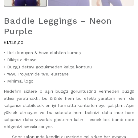
Baddie Leggings – Neon
Purple
₺
1.749,00
• Hızlı kuruyan & hava alabilen kumaş
• Dikişsiz dizayn
• Büzgü detayı gözükmeden kalça konturü
• %90 Polyamide %10 elastane
• Minimal logo
Hedefim sizlere o aşırı büzgü görüntüsünü vermeden büzgü
etkisi yaratmaktı, bu ürünle hem bu efekti yarattım hem de
kalçanızı olabilecek en iyi formatta konturlemeye çalıştım. Aşırı
yüksek olmayan ve bu sebeple hem belinizi daha ince hem
kalçanızı daha yuvarlak gösteren kalın – esnek bel bandı core
bölgenizi sımsıkı sarıyor.
Spor salonunda kendiniz üzerinde çalışırken her aynaya