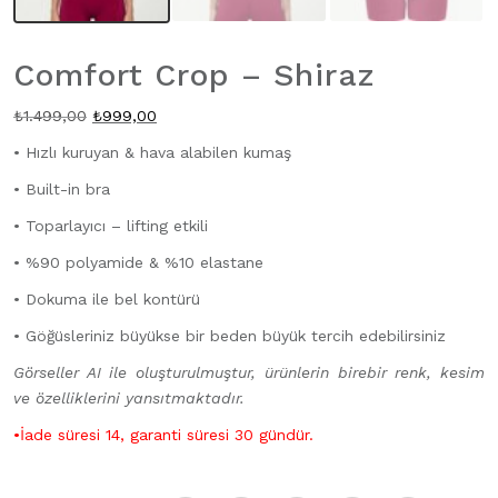
Comfort Crop – Shiraz
Orijinal
Şu
₺
1.499,00
₺
999,00
fiyat:
andaki
• Hızlı kuruyan & hava alabilen kumaş
₺1.499,00.
fiyat:
• Built-in bra
₺999,00.
• Toparlayıcı – lifting etkili
• %90 polyamide & %10 elastane
• Dokuma ile bel kontürü
• Göğüsleriniz büyükse bir beden büyük tercih edebilirsiniz
Görseller AI ile oluşturulmuştur, ürünlerin birebir renk, kesim
ve özelliklerini yansıtmaktadır.
•İade süresi 14, garanti süresi 30 gündür.