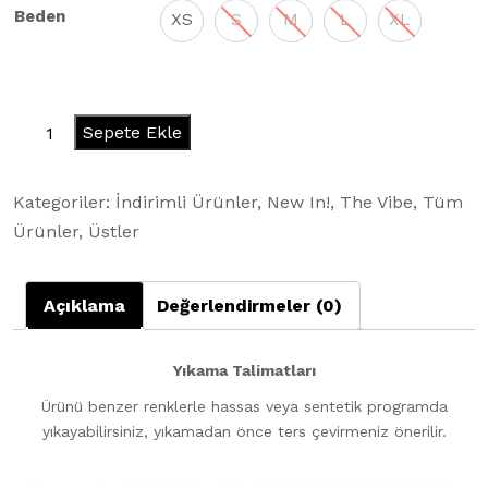
Beden
XS
S
M
L
XL
Comfort
Sepete Ekle
Crop
-
Kategoriler:
İndirimli Ürünler
,
New In!
,
The Vibe
,
Tüm
Shiraz
Ürünler
,
Üstler
adet
Açıklama
Değerlendirmeler (0)
Yıkama Talimatları
Ürünü benzer renklerle hassas veya sentetik programda
yıkayabilirsiniz, yıkamadan önce ters çevirmeniz önerilir.