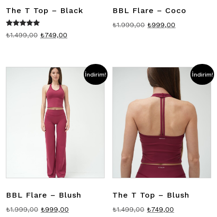
The T Top – Black
BBL Flare – Coco
Orijinal
Şu
₺
1.999,00
₺
999,00
5 üzerinden
Orijinal
Şu
₺
1.499,00
₺
749,00
fiyat:
andaki
5.00
fiyat:
andaki
oy aldı
₺1.999,00.
fiyat:
₺1.499,00.
fiyat:
₺999,00.
₺749,00.
İndirim!
İndirim!
BBL Flare – Blush
The T Top – Blush
Orijinal
Şu
Orijinal
Şu
₺
1.999,00
₺
999,00
₺
1.499,00
₺
749,00