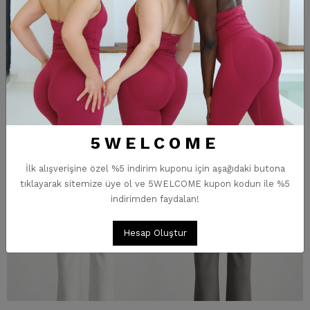
5WELCOME
İlk alışverişine özel %5 indirim kuponu için aşağıdaki butona
tıklayarak sitemize üye ol ve 5WELCOME kupon kodun ile %5
indirimden faydalan!
Hesap Oluştur