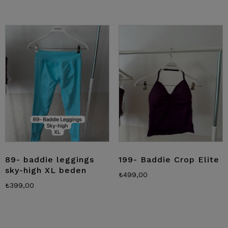
89- baddie leggings
199- Baddie Crop Elite
sky-high XL beden
₺
499,00
₺
399,00