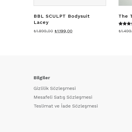
BBL SCULPT Bodysuit
The 
Lacey
5 üzer
Orijinal
Şu
₺
1.499
₺
1.899,00
₺
1.199,00
5.0
oy a
fiyat:
andaki
₺1.899,00.
fiyat:
₺1.199,00.
Bilgiler
Gizlilik Sözleşmesi
Mesafeli Satış Sözleşmesi
Teslimat ve İade Sözleşmesi