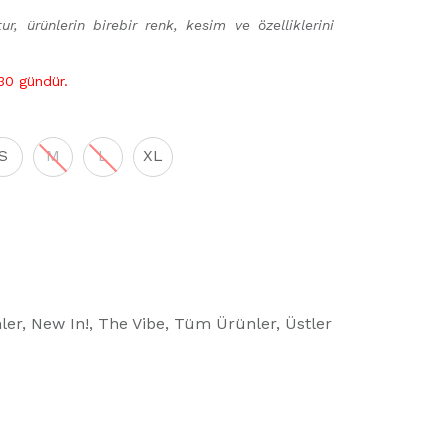
ur, ürünlerin birebir renk, kesim ve özelliklerini
 30 gündür.
S
M
L
XL
ler
,
New In!
,
The Vibe
,
Tüm Ürünler
,
Üstler