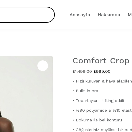
Anasayfa
Hakkımda
M
Comfort Crop
Zoom
Orijinal
Şu
₺
1.499,00
₺
999,00
fiyat:
andaki
• Hızlı kuruyan & hava alabil
₺1.499,00.
fiyat:
• Built-in bra
₺999,00.
• Toparlayıcı – lifting etkili
• %90 polyamide & %10 elas
• Dokuma ile bel kontürü
• Göğüsleriniz büyükse bir bed