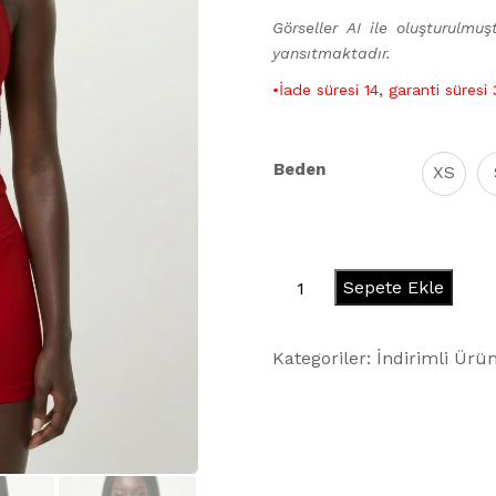
Görseller AI ile oluşturulmuşt
yansıtmaktadır.
•İade süresi 14, garanti süresi
Beden
XS
Comfort
Sepete Ekle
Crop
-
Kategoriler:
İndirimli Ürün
Spicy
adet