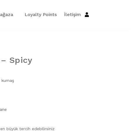
ağaza
Loyalty Points
İletişim
 – Spicy
en kumaş
tane
en büyük tercih edebilirsiniz