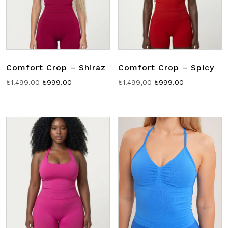
Comfort Crop – Shiraz
Comfort Crop – Spicy
Orijinal
Şu
Orijinal
Şu
₺
1.499,00
₺
999,00
₺
1.499,00
₺
999,00
fiyat:
andaki
fiyat:
andaki
₺1.499,00.
fiyat:
₺1.499,00.
fiyat:
₺999,00.
₺999,00.