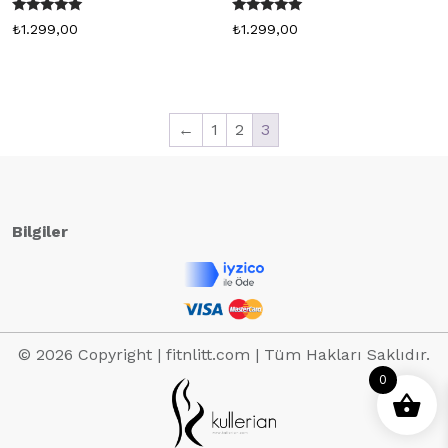
5 üzerinden
5 üzerinden
₺
1.299,00
₺
1.299,00
5.00
5.00
oy aldı
oy aldı
←
1
2
3
Bilgiler
© 2026 Copyright | fitnlitt.com | Tüm Hakları Saklıdır.
0