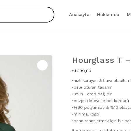
Anasayfa
Hakkımda
M
Hourglass T –
Zoom
₺
1.399,00
•hızlı kuruyan & hava alabile
•bele oturan tasarım
•uzun , crop değildir
•büzgü detayı ile bel konturü
•%90 polyamide & %10 elast
•minimal logo
•daha rahat etmek için bir bed
Performans ve estetik odaklı