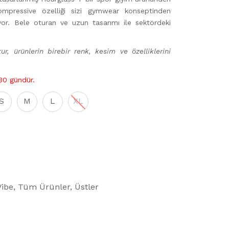
mpressive özelliği sizi gymwear konseptinden
or. Bele oturan ve uzun tasarımı ile sektördeki
ur, ürünlerin birebir renk, kesim ve özelliklerini
 30 gündür.
S
M
L
XL
Vibe
,
Tüm Ürünler
,
Üstler