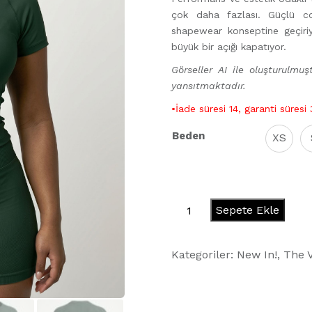
çok daha fazlası. Güçlü co
shapewear konseptine geçiriy
büyük bir açığı kapatıyor.
Görseller AI ile oluşturulmuşt
yansıtmaktadır.
•İade süresi 14, garanti süresi
Beden
XS
Hourglass
Sepete Ekle
T
-
Kategoriler:
New In!
,
The 
Pine
adet