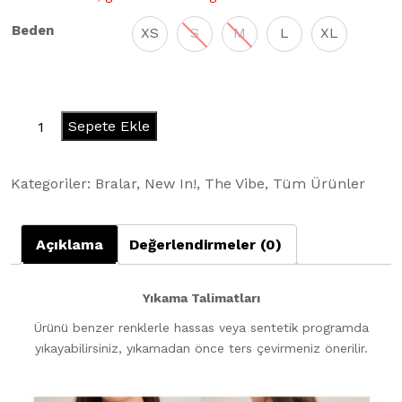
Beden
XS
S
M
L
XL
Motion
Sepete Ekle
Bra
-
Kategoriler:
Bralar
,
New In!
,
The Vibe
,
Tüm Ürünler
Toxica
adet
Açıklama
Değerlendirmeler (0)
Yıkama Talimatları
Ürünü benzer renklerle hassas veya sentetik programda
yıkayabilirsiniz, yıkamadan önce ters çevirmeniz önerilir.