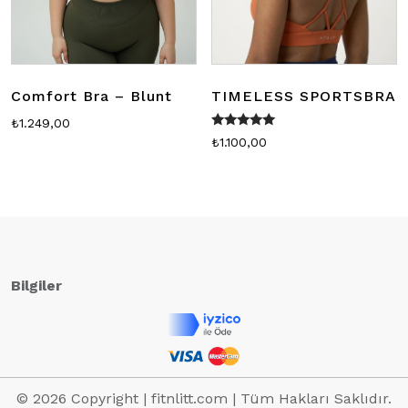
Comfort Bra – Blunt
TIMELESS SPORTSBRA
₺
1.249,00
5 üzerinden
₺
1.100,00
5.00
oy aldı
Bilgiler
© 2026 Copyright | fitnlitt.com | Tüm Hakları Saklıdır.