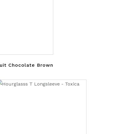
it Chocolate Brown
i
9,00.