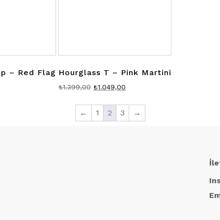
p – Red Flag
Hourglass T – Pink Martini
Orijinal
Şu
₺
1.399,00
₺
1.049,00
fiyat:
andaki
₺1.399,00.
fiyat:
←
1
2
3
→
₺1.049,00.
İl
In
Em