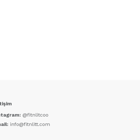
etişim
stagram:
@fitnlitcoo
ail:
info@fitnlitt.com