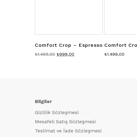
Comfort Crop – Espresso
Comfort Cro
Orijinal
Şu
₺
1.499,00
₺
999,00
₺
1.499,00
fiyat:
andaki
₺1.499,00.
fiyat:
₺999,00.
Bilgiler
Gizlilik Sözleşmesi
Mesafeli Satış Sözleşmesi
Teslimat ve İade Sözleşmesi