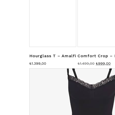
Hourglass T – Amalfi
Comfort Crop – 
Orijinal
Şu
₺
1.399,00
₺
1.499,00
₺
999,00
fiyat:
an
₺1.499,00.
fiy
₺9