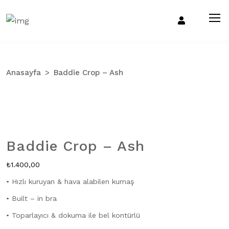
Anasayfa
Baddie Crop – Ash
Zo
Baddie Crop – Ash
₺
1.400,00
• Hızlı kuruyan & hava alabilen kumaş
• Built – in bra
• Toparlayıcı & dokuma ile bel kontürlü