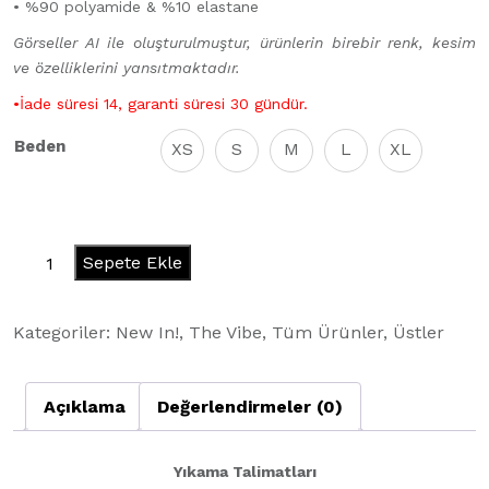
• %90 polyamide
& %10 elastane
Görseller AI ile oluşturulmuştur, ürünlerin birebir renk, kesim
ve özelliklerini yansıtmaktadır.
•İade süresi 14, garanti süresi 30 gündür.
Beden
XS
S
M
L
XL
Baddie
Sepete Ekle
Crop
-
Kategoriler:
New In!
,
The Vibe
,
Tüm Ürünler
,
Üstler
Ash
adet
Açıklama
Değerlendirmeler (0)
Yıkama Talimatları