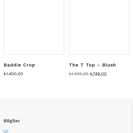
Baddie Crop
The T Top – Blush
Orijinal
Şu
₺
1.400,00
₺
1.499,00
₺
749,00
fiyat:
andaki
₺1.499,00.
fiyat:
₺749,00.
Bilgiler