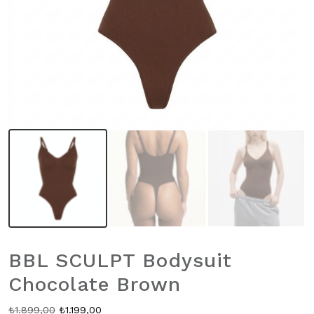
BBL SCULPT Bodysuit
Chocolate Brown
Orijinal
Şu
₺
1.899,00
₺
1.199,00