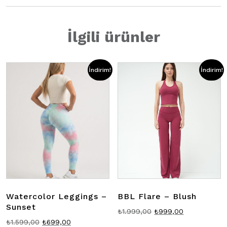
İlgili ürünler
İndirim!
İndirim!
Watercolor Leggings –
BBL Flare – Blush
Sunset
Orijinal
Şu
₺
1.999,00
₺
999,00
Orijinal
Şu
₺
1.599,00
₺
699,00
fiyat:
andaki