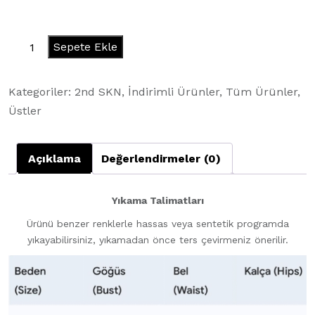
BBL
Sepete Ekle
SCULPT
Bodysuit
Kategoriler:
2nd SKN
,
İndirimli Ürünler
,
Tüm Ürünler
,
Chocolate
Üstler
Brown
adet
Açıklama
Değerlendirmeler (0)
Yıkama Talimatları
Ürünü benzer renklerle hassas veya sentetik programda
yıkayabilirsiniz, yıkamadan önce ters çevirmeniz önerilir.