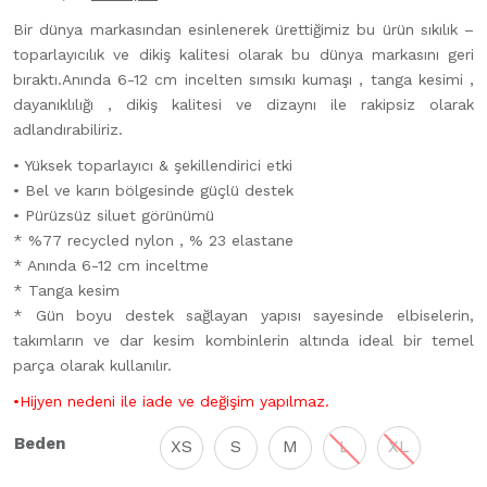
fiyat:
andaki
Bir dünya markasından esinlenerek ürettiğimiz bu ürün sıkılık –
₺1.899,00.
fiyat:
toparlayıcılık ve dikiş kalitesi olarak bu dünya markasını geri
₺1.199,00.
bıraktı.Anında 6-12 cm incelten sımsıkı kumaşı , tanga kesimi ,
dayanıklılığı , dikiş kalitesi ve dizaynı ile rakipsiz olarak
adlandırabiliriz.
• Yüksek toparlayıcı & şekillendirici etki
• Bel ve karın bölgesinde güçlü destek
• Pürüzsüz siluet görünümü
* %77 recycled nylon , % 23 elastane
* ⁠Anında 6-12 cm inceltme
* Tanga kesim
* Gün boyu destek sağlayan yapısı sayesinde elbiselerin,
takımların ve dar kesim kombinlerin altında ideal bir temel
parça olarak kullanılır.
•Hijyen nedeni ile iade ve değişim yapılmaz.
Beden
XS
S
M
L
XL