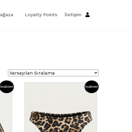
ağaza
Loyalty Points
İletişim
İndirim!
İndirim!