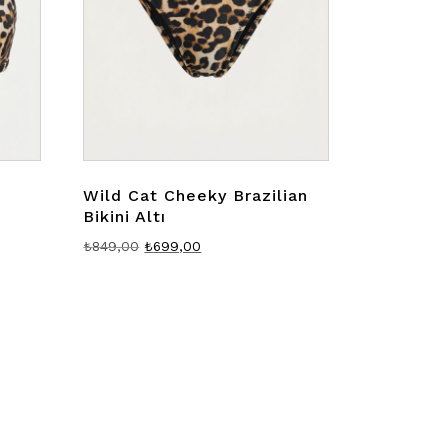
Wild Cat Cheeky Brazilian
Bikini Altı
Orijinal
Şu
₺
849,00
₺
699,00
fiyat:
andaki
₺849,00.
fiyat:
.
₺699,00.