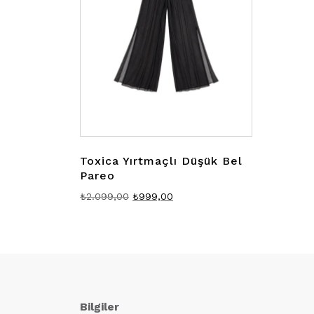
Toxica Yırtmaçlı Düşük Bel
Pareo
Orijinal
Şu
₺
2.099,00
₺
999,00
fiyat:
andaki
₺2.099,00.
fiyat:
₺999,00.
Bilgiler