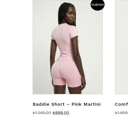
İndirim!
Baddie Short – Pink Martini
Comf
Orijinal
Şu
₺
1.349,00
₺
999,00
₺
1.499
fiyat:
andaki
₺1.349,00.
fiyat: