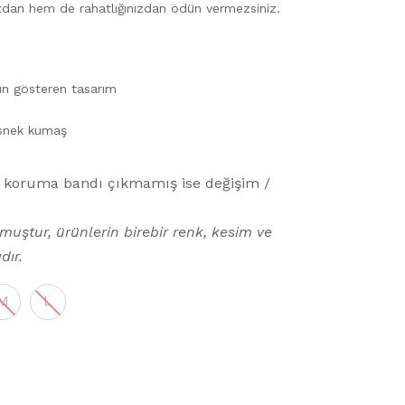
zdan hem de rahatlığınızdan ödün vermezsiniz.
gun gösteren tasarım
esnek kumaş
n koruma bandı çıkmamış ise değişim /
lmuştur, ürünlerin birebir renk, kesim ve
dır.
M
L