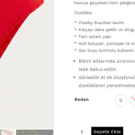
havuza geçerken hem şıklığını
Özellikler
* Cheeky Brazilian kesim
* Kalçayı daha şekilli ve dol
* Tam astarlı yapı
* Hızlı kuruyan, yumuşak ve 
* Gün boyu konforlu kullanım
Bikini altlarında ürünü
iade kabul edilir.
Görseller AI ile oluşturu
özelliklerini yansıtmakta
Beden
S
Ferrari
Sepete Ekle