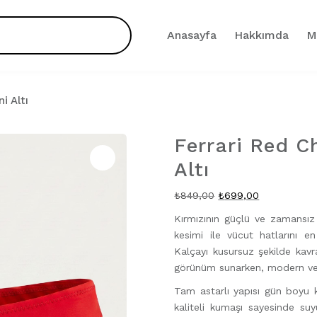
Anasayfa
Hakkımda
M
i Altı
Ferrari Red C
Altı
Zoom
Orijinal
Şu
₺
849,00
₺
699,00
fiyat:
andaki
Kırmızının güçlü ve zamansız k
₺849,00.
fiyat:
kesimi ile vücut hatlarını en
₺699,00.
Kalçayı kusursuz şekilde kavr
görünüm sunarken, modern ve 
Tam astarlı yapısı gün boyu 
kaliteli kumaşı sayesinde suy