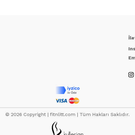
₺999,00.
₺1.299,00
İl
In
Em
© 2026 Copyright | fitnlitt.com | Tüm Hakları Saklıdır.