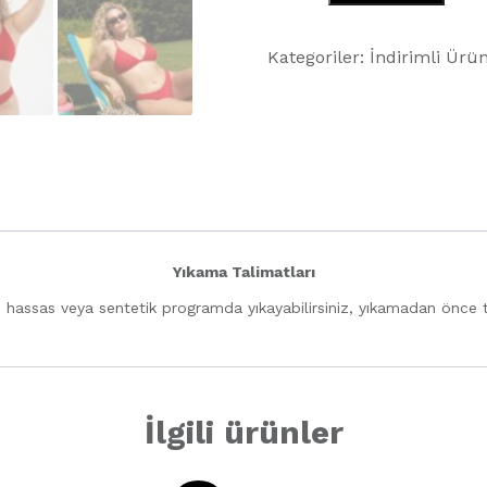
Red
Cheeky
Kategoriler:
İndirimli Ürün
Brazilian
Bikini
Altı
adet
Yıkama Talimatları
 hassas veya sentetik programda yıkayabilirsiniz, yıkamadan önce te
İlgili ürünler