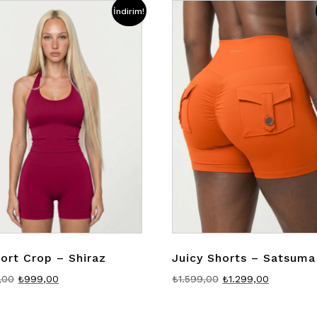
İndirim!
ort Crop – Shiraz
Juicy Shorts – Satsuma
Orijinal
Şu
Orijinal
Şu
,00
₺
999,00
₺
1.599,00
₺
1.299,00
fiyat:
andaki
fiyat:
andaki
₺1.499,00.
fiyat:
₺1.599,00.
fiyat: