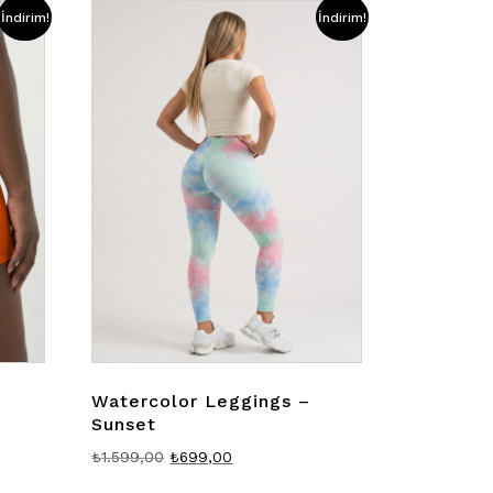
İndirim!
İndirim!
Watercolor Leggings –
Sunset
Orijinal
Şu
₺
1.599,00
₺
699,00
fiyat:
andaki