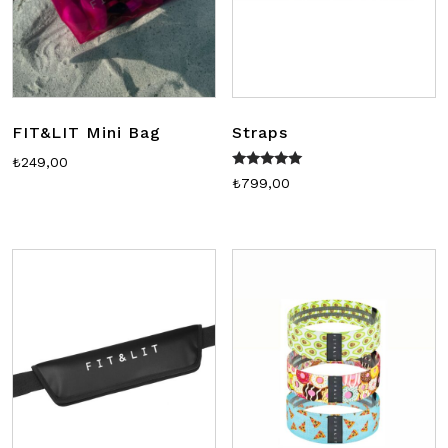
FIT&LIT Mini Bag
Straps
₺
249,00
5 üzerinden
₺
799,00
5.00
oy aldı