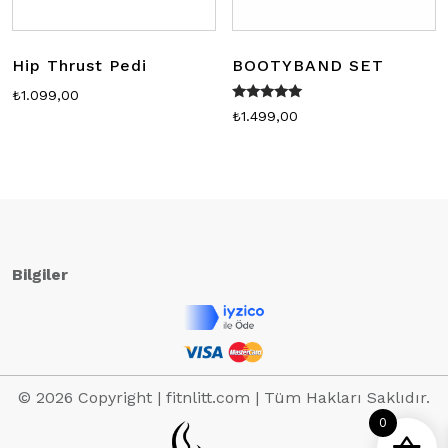
Hip Thrust Pedi
BOOTYBAND SET
₺
1.099,00
5 üzerinden
₺
1.499,00
5.00
oy aldı
Bilgiler
© 2026 Copyright | fitnlitt.com | Tüm Hakları Saklıdır.
0