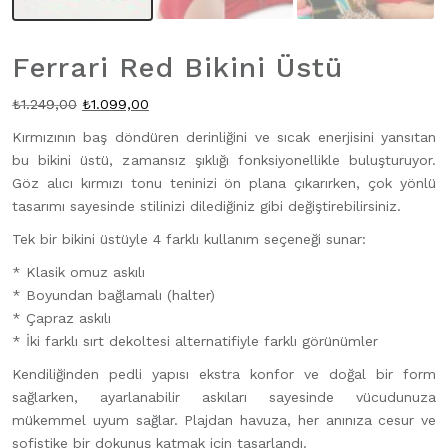
Ferrari Red Bikini Üstü
Orijinal
Şu
₺
1.249,00
₺
1.099,00
fiyat:
andaki
Kırmızının baş döndüren derinliğini ve sıcak enerjisini yansıtan
₺1.249,00.
fiyat:
bu bikini üstü, zamansız şıklığı fonksiyonellikle buluşturuyor.
₺1.099,00.
Göz alıcı kırmızı tonu teninizi ön plana çıkarırken, çok yönlü
tasarımı sayesinde stilinizi dilediğiniz gibi değiştirebilirsiniz.
Tek bir bikini üstüyle 4 farklı kullanım seçeneği sunar:
* Klasik omuz askılı
* Boyundan bağlamalı (halter)
* Çapraz askılı
* İki farklı sırt dekoltesi alternatifiyle farklı görünümler
Kendiliğinden pedli yapısı ekstra konfor ve doğal bir form
sağlarken, ayarlanabilir askıları sayesinde vücudunuza
mükemmel uyum sağlar. Plajdan havuza, her anınıza cesur ve
sofistike bir dokunuş katmak için tasarlandı.