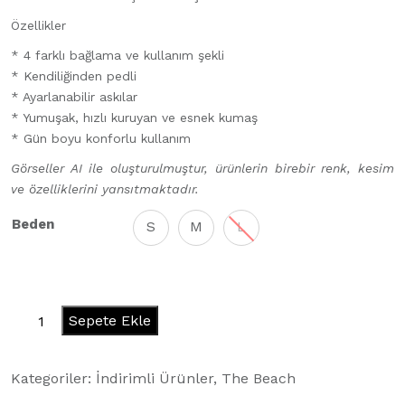
Özellikler
* 4 farklı bağlama ve kullanım şekli
* Kendiliğinden pedli
* Ayarlanabilir askılar
* Yumuşak, hızlı kuruyan ve esnek kumaş
* Gün boyu konforlu kullanım
Görseller AI ile oluşturulmuştur, ürünlerin birebir renk, kesim
ve özelliklerini yansıtmaktadır.
Beden
S
M
L
Ferrari
Sepete Ekle
Red
Bikini
Kategoriler:
İndirimli Ürünler
,
The Beach
Üstü