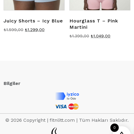
Juicy Shorts – Icy Blue
Hourglass T – Pink
Martini
Orijinal
Şu
₺
1.599,00
₺
1.299,00
Orijinal
Şu
₺
1.399,00
₺
1.049,00
fiyat:
andaki
fiyat:
andaki
₺1.599,00.
fiyat:
₺1.399,00.
fiyat:
₺1.299,00.
₺1.049,00.
Bilgiler
© 2026 Copyright | fitnlitt.com | Tüm Hakları Saklıdır.
0