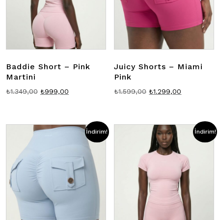
Baddie Short – Pink
Juicy Shorts – Miami
Martini
Pink
Orijinal
Şu
Orijinal
Şu
₺
1.349,00
₺
999,00
₺
1.599,00
₺
1.299,00
fiyat:
andaki
fiyat:
andaki
₺1.349,00.
fiyat:
₺1.599,00.
fiyat:
₺999,00.
₺1.299,00.
İndirim!
İndirim!