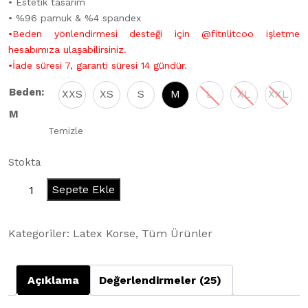
• Estetik tasarım
• %96 pamuk & %4 spandex
•Beden yönlendirmesi desteği için @fitnlitcoo işletme
hesabımıza ulaşabilirsiniz.
•İade süresi 7, garanti süresi 14 gündür.
Beden
:
XXS
XS
S
M
L
XL
XXL
M
Temizle
Stokta
LATEX
Sepete Ekle
WAISTTRAINER
adet
Kategoriler:
Latex Korse
,
Tüm Ürünler
Açıklama
Değerlendirmeler (25)