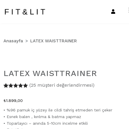
Anasayfa
LATEX WAISTTRAINER
LATEX WAISTTRAINER
oom
(
25
müşteri değerlendirmesi)
25
müşteri
puanına
₺
1.899,00
dayanarak 5
üzerinden
• %96 pamuk iç yüzey ile cildi tahriş etmeden teri çeker
4.96
puan
aldı
• Esnek balen , kırılma & batma yapmaz
• Toparlayıcı – anında 5-10cm incelme etkili