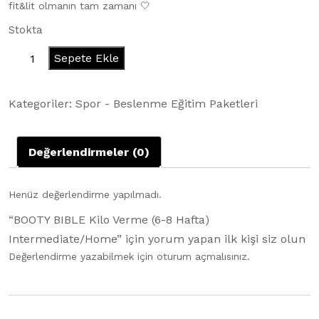
fit&lit olmanın tam zamanı 🤍
Stokta
BOOTY
Sepete Ekle
BIBLE
Kilo
Kategoriler:
Spor - Beslenme Eğitim Paketleri
Verme
(6-
8
Değerlendirmeler (0)
Hafta)
Intermediate/Home
Henüz değerlendirme yapılmadı.
adet
“BOOTY BIBLE Kilo Verme (6-8 Hafta)
Intermediate/Home” için yorum yapan ilk kişi siz olun
Değerlendirme yazabilmek için
oturum açmalısınız
.