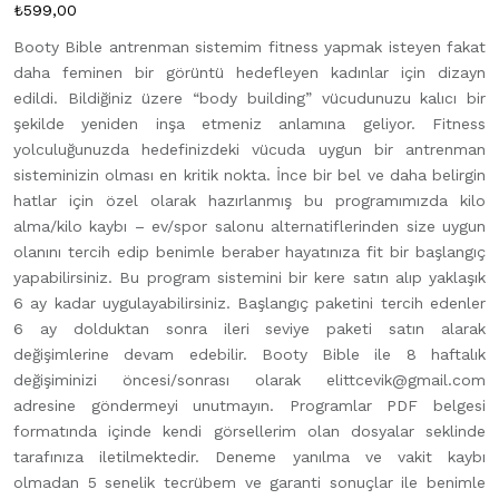
₺
599,00
Booty Bible antrenman sistemim fitness yapmak isteyen fakat
daha feminen bir görüntü hedefleyen kadınlar için dizayn
edildi. Bildiğiniz üzere “body building” vücudunuzu kalıcı bir
şekilde yeniden inşa etmeniz anlamına geliyor. Fitness
yolculuğunuzda hedefinizdeki vücuda uygun bir antrenman
sisteminizin olması en kritik nokta. İnce bir bel ve daha belirgin
hatlar için özel olarak hazırlanmış bu programımızda kilo
alma/kilo kaybı – ev/spor salonu alternatiflerinden size uygun
olanını tercih edip benimle beraber hayatınıza fit bir başlangıç
yapabilirsiniz. Bu program sistemini bir kere satın alıp yaklaşık
6 ay kadar uygulayabilirsiniz. Başlangıç paketini tercih edenler
6 ay dolduktan sonra ileri seviye paketi satın alarak
değişimlerine devam edebilir. Booty Bible ile 8 haftalık
değişiminizi öncesi/sonrası olarak elittcevik@gmail.com
adresine göndermeyi unutmayın. Programlar PDF belgesi
formatında içinde kendi görsellerim olan dosyalar seklinde
tarafınıza iletilmektedir. Deneme yanılma ve vakit kaybı
olmadan 5 senelik tecrübem ve garanti sonuçlar ile benimle