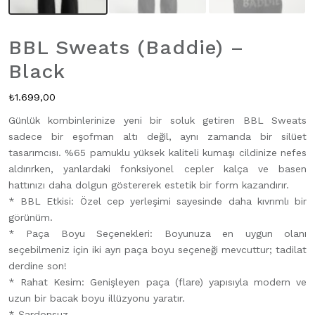
BBL Sweats (Baddie) –
Black
₺
1.699,00
Günlük kombinlerinize yeni bir soluk getiren BBL Sweats
sadece bir eşofman altı değil, aynı zamanda bir silüet
tasarımcısı. %65 pamuklu yüksek kaliteli kumaşı cildinize nefes
aldırırken, yanlardaki fonksiyonel cepler kalça ve basen
hattınızı daha dolgun göstererek estetik bir form kazandırır.
* BBL Etkisi: Özel cep yerleşimi sayesinde daha kıvrımlı bir
görünüm.
* Paça Boyu Seçenekleri: Boyunuza en uygun olanı
seçebilmeniz için iki ayrı paça boyu seçeneği mevcuttur; tadilat
derdine son!
* Rahat Kesim: Genişleyen paça (flare) yapısıyla modern ve
uzun bir bacak boyu illüzyonu yaratır.
* Şardonsuz