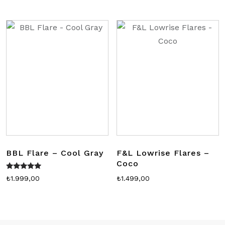
BBL Flare – Cool Gray
F&L Lowrise Flares –
Coco
5 üzerinden
₺
1.999,00
₺
1.499,00
5.00
oy aldı