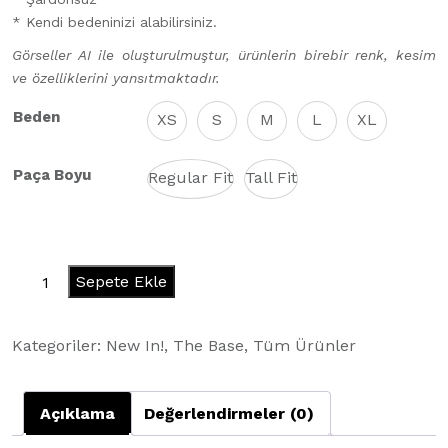
* Kendi bedeninizi alabilirsiniz.
Görseller AI ile oluşturulmuştur, ürünlerin birebir renk, kesim
ve özelliklerini yansıtmaktadır.
Beden
XS
S
M
L
XL
Paça Boyu
Regular Fit
Tall Fit
BBL
Sepete Ekle
Sweats
(Baddie)
Kategoriler:
New In!
,
The Base
,
Tüm Ürünler
-
Black
adet
Açıklama
Değerlendirmeler (0)