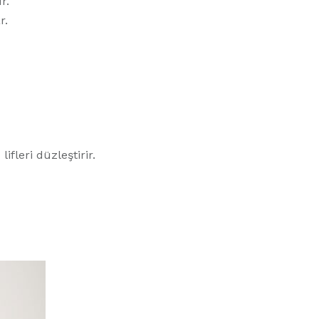
r.
r.
fleri düzleştirir.