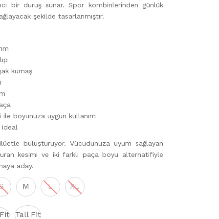
yıcı bir duruş sunar. Spor kombinlerinden günlük
ağlayacak şekilde tasarlanmıştır.
rım
lıp
uşak kumaş
ı
ım
paça
ği ile boyunuza uygun kullanım
 ideal
 silüetle buluşturuyor. Vücudunuza uyum sağlayan
ran kesimi ve iki farklı paça boyu alternatifiyle
maya aday.
S
M
L
XL
Fit
Tall Fit