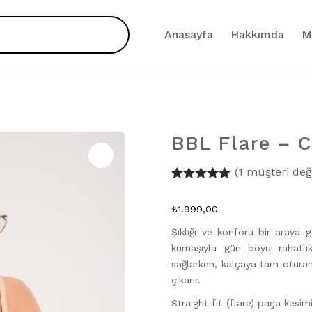
Anasayfa
Hakkımda
M
BBL Flare – C
Zoom
(
1
müşteri değ
1
müşteri
puanına
₺
1.999,00
dayanarak 5
üzerinden
Şıklığı ve konforu bir araya
5.00
puan
aldı
kumaşıyla gün boyu rahatlı
sağlarken, kalçaya tam oturan 
çıkarır.
Straight fit (flare) paça kes