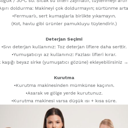
Soğuk / 30°C su: Sıcak su lifleri zayıflatır, tüylenmeyi artırı
Aşırı doldurma: Makineyi çok doldurmayın; sürtünme arta
•Fermuarlı, sert kumaşlarla birlikte yıkamayın.
(Kot, havlu gibi ürünler pamukluyu tüylendirir.)
Deterjan Seçimi
•Sıvı deterjan kullanınız: Toz deterjan liflere daha serttir.
•Yumuşatıcıyı az kullanınız: Fazlası lifleri kırar.
 kaşığı beyaz sirke (yumuşatıcı gözüne) ekleyebilirsiniz → li
Kurutma
•Kurutma makinesinden mümkünse kaçının.
•Asarak ve gölge yerde kurutunuz.
•Kurutma makinesi varsa düşük ısı + kısa süre.