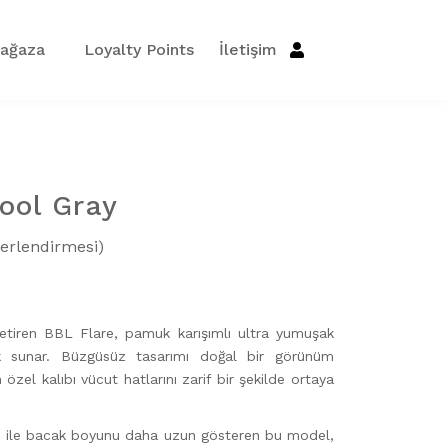
ağaza
Loyalty Points
İletişim
ool Gray
erlendirmesi)
 getiren BBL Flare, pamuk karışımlı ultra yumuşak
k sunar. Büzgüsüz tasarımı doğal bir görünüm
özel kalıbı vücut hatlarını zarif bir şekilde ortaya
imi ile bacak boyunu daha uzun gösteren bu model,