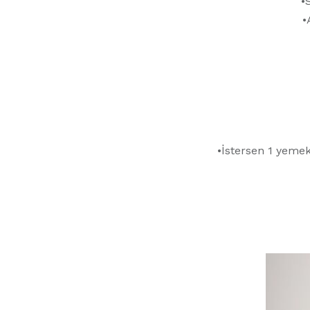
•
•
•İstersen 1 yemek