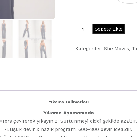
BBL
Sepete Ekle
Flare
-
Kategoriler:
She Moves
,
Ta
Cool
Gray
adet
Yıkama Talimatları
Yıkama Aşamasında
•Ters çevirerek yıkayınız: Sürtünmeyi ciddi şekilde azaltır.
•Düşük devir & nazik program: 600–800 devir idealdir.