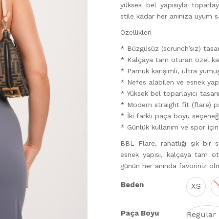
yüksek bel yapısıyla toparla
stile kadar her anınıza uyum s
Özellikleri
* Büzgüsüz (scrunch’sız) tasa
* Kalçaya tam oturan özel ka
* Pamuk karışımlı, ultra yum
* Nefes alabilen ve esnek yap
* Yüksek bel toparlayıcı tasar
* Modern straight fit (flare) 
* İki farklı paça boyu seçene
* Günlük kullanım ve spor için
BBL Flare, rahatlığı şık bir
esnek yapısı, kalçaya tam otu
günün her anında favoriniz ol
Beden
XS
Paça Boyu
Regular 