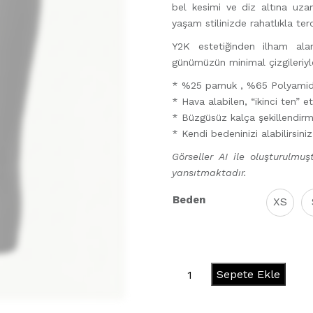
bel kesimi ve diz altına uza
yaşam stilinizde rahatlıkla terc
Y2K estetiğinden ilham al
günümüzün minimal çizgileriyl
* %25 pamuk , %65 Polyamid
* ⁠Hava alabilen, “ikinci ten” 
* Büzgüsüz kalça şekillendirm
* Kendi bedeninizi alabilirsiniz
Görseller AI ile oluşturulmuşt
yansıtmaktadır.
Beden
XS
Secondskin
Sepete Ekle
Capri
Tayt