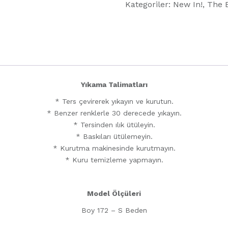
Kategoriler:
New In!
,
The 
-
Toxica
adet
Yıkama Talimatları
* Ters çevirerek yıkayın ve kurutun.
* ⁠Benzer renklerle 30 derecede yıkayın.
* Tersinden ılık ütüleyin.
* Baskıları ütülemeyin.
* Kurutma makinesinde kurutmayın.
* Kuru temizleme yapmayın.
Model Ölçüleri
Boy 172 – S Beden