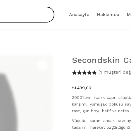
Anasayfa
Hakkımda
M
Secondskin Ca
Zoom
(
1
müşteri değ
1
müşteri
puanına
₺
1.499,00
dayanarak 5
üzerinden
2000’lerin ikonik capri silüe
5.00
puan
aldı
karışımlı yumuşak dokusu say
tayt, gün boyu hafif ve nefes 
Vücudu saran ancak sıkmayan
tasarımı, hareket özgürlüğünü