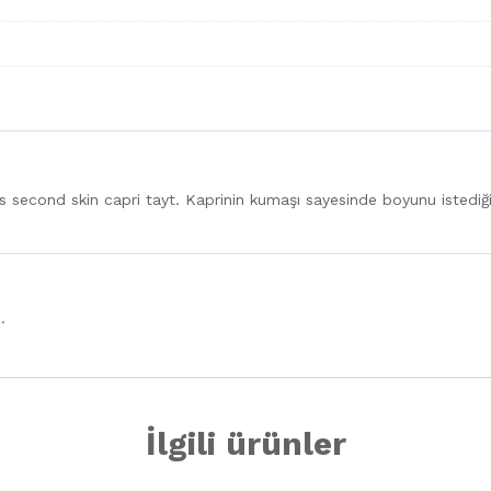
s second skin capri tayt. Kaprinin kumaşı sayesinde boyunu istedi
z
.
İlgili ürünler