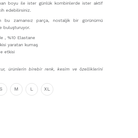
nan boyu ile ister günlük kombinlerde ister aktif
ih edebilirsiniz.
an bu zamansız parça, nostaljik bir görünümü
e buluşturuyor.
e , %10 Elastane
etkisi yaratan kumaş
e etkisi
ur, ürünlerin birebir renk, kesim ve özelliklerini
S
M
L
XL