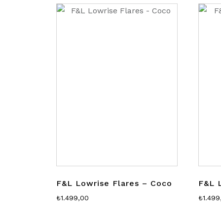
F&L Lowrise Flares – Coco
F&L 
₺
1.499,00
₺
1.499