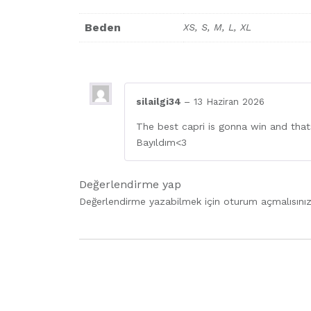
Beden
XS, S, M, L, XL
silailgi34
–
13 Haziran 2026
The best capri is gonna win and that
Bayıldım<3
Değerlendirme yap
Değerlendirme yazabilmek için
oturum açmalısını