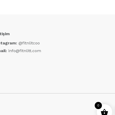
etişim
stagram:
@fitnlitcoo
ail:
info@fitnlitt.com
0