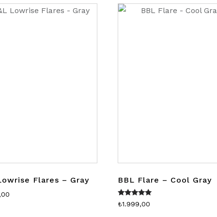
Lowrise Flares – Gray
BBL Flare – Cool Gray
,00
5 üzerinden
₺
1.999,00
5.00
oy aldı