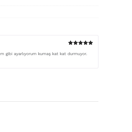
5 üzerinden
ğim gibi ayarlıyorum kumaş kat kat durmuyor.
5
oy aldı