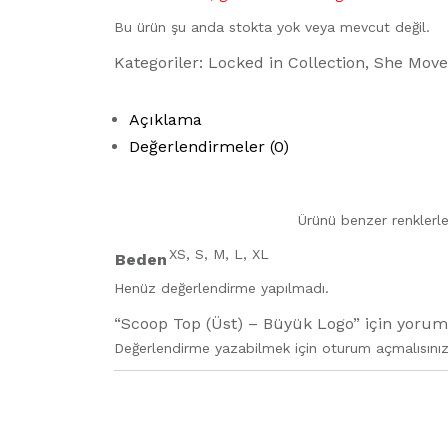
Bu ürün şu anda stokta yok veya mevcut değil.
Kategoriler:
Locked in Collection
,
She Move
Açıklama
Değerlendirmeler (0)
Ürünü benzer renklerle
XS, S, M, L, XL
Beden
Henüz değerlendirme yapılmadı.
“Scoop Top (Üst) – Büyük Logo” için yorum y
Değerlendirme yazabilmek için
oturum açmalısını