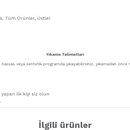
s
,
Tüm Ürünler
,
Üstler
Yıkama Talimatları
 hassas veya sentetik programda yıkayabilirsiniz, yıkamadan önce te
apan ilk kişi siz olun
z
.
İlgili ürünler