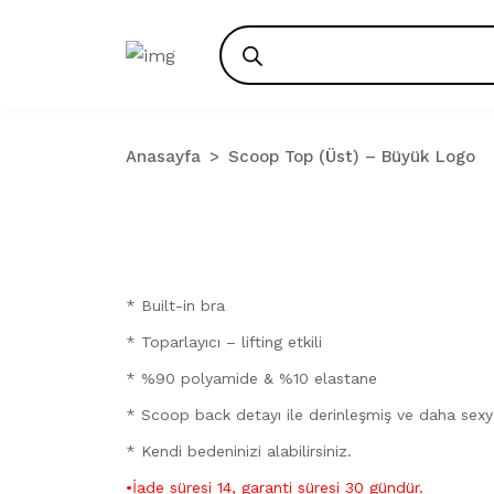
Products
search
Anasayfa
Scoop Top (Üst) – Büyük Logo
* Built-in bra
* Toparlayıcı – lifting etkili
* %90 polyamide & %10 elastane
* Scoop back detayı ile derinleşmiş ve daha sexy b
* Kendi bedeninizi alabilirsiniz.
•İade süresi 14, garanti süresi 30 gündür.