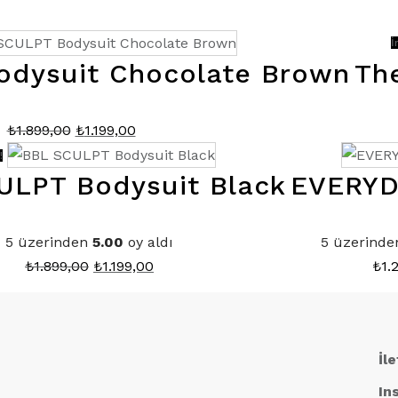
İ
dysuit Chocolate Brown
Th
Orijinal
Şu
₺
1.899,00
₺
1.199,00
fiyat:
andaki
!
₺1.899,00.
fiyat:
ULPT Bodysuit Black
EVERYD
₺1.199,00.
5 üzerinden
5.00
oy aldı
5 üzerind
Orijinal
Şu
₺
1.899,00
₺
1.199,00
₺
1.
fiyat:
andaki
₺1.899,00.
fiyat:
₺1.199,00.
İl
In