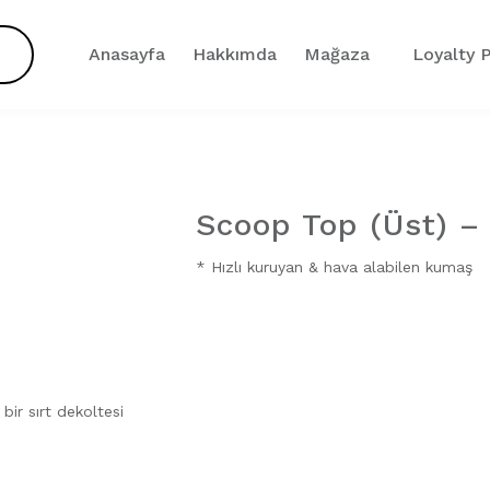
Anasayfa
Hakkımda
Mağaza
Loyalty P
Scoop Top (Üst) –
Zoom
* Hızlı kuruyan & hava alabilen kumaş
ir sırt dekoltesi