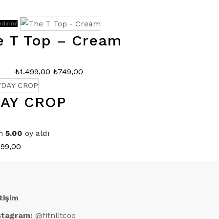
ndirim!
e T Top – Cream
Orijinal
Şu
₺
1.499,00
₺
749,00
fiyat:
andaki
₺1.499,00.
fiyat:
AY CROP
₺749,00.
en
5.00
oy aldı
299,00
etişim
stagram:
@fitnlitcoo